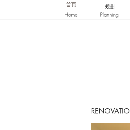
​首頁
規劃
Home
Planning
RENOVATI