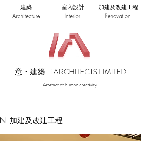
建築
室內設計
加建及改建工程
Architecture
Interior
Renovation
i
ARCHITECTS LIMITED
意・建築
Artefact of human creativity
ON
加建及改建工程